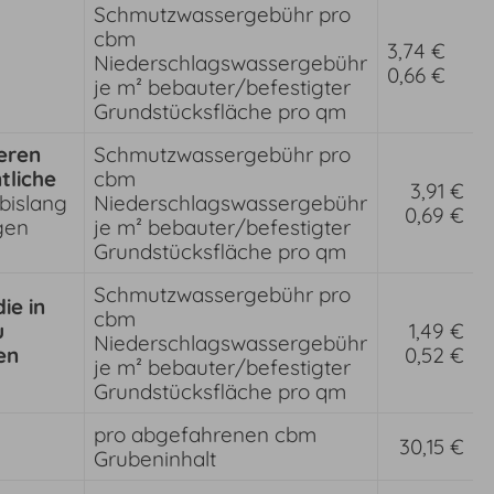
Schmutzwassergebühr pro
cbm
3,74 €
Niederschlagswassergebühr
0,66 €
je m² bebauter/befestigter
Grundstücksfläche pro qm
eren
Schmutzwassergebühr pro
tliche
cbm
3,91 €
bislang
Niederschlagswassergebühr
0,69 €
gen
je m² bebauter/befestigter
Grundstücksfläche pro qm
Schmutzwassergebühr pro
ie in
cbm
u
1,49 €
Niederschlagswassergebühr
en
0,52 €
je m² bebauter/befestigter
Grundstücksfläche pro qm
pro abgefahrenen cbm
30,15 €
Grubeninhalt