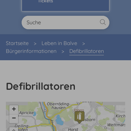
Tickets
Sie sind hier:
Startseite
Leben in Balve
Bürgerinformationen
Defibrillatoren
Defibrillatoren