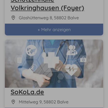
Volkringhausen (Foyer)
Glashüttenweg 8, 58802 Balve
+ Mehr anzeigen
SoKoLa.de
Mittelweg 9, 58802 Balve