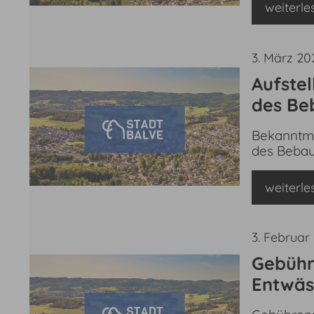
weiterle
3. März 20
Aufstel
des Be
Helle“
Bekanntma
des Bebau
weiterle
3. Februar
Gebühr
Entwäs
vom 18.