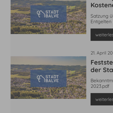
Kostene
Balve b
Satzung ü
Feuerw
Entgelten
13.04.2
weiterle
21. April 2
Festst
der St
Bekanntma
2023.pdf
weiterle