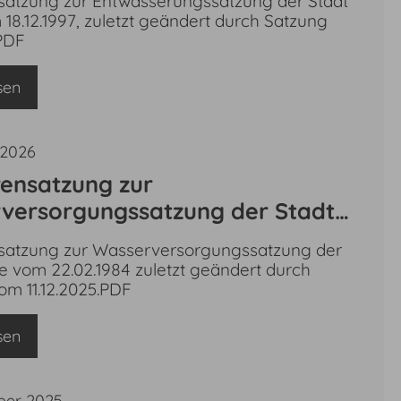
atzung zur Entwässerungssatzung der Stadt
 vom 11.12.2025
18.12.1997, zuletzt geändert durch Satzung
.PDF
sen
 2026
ensatzung zur
versorgungssatzung der Stadt
om 22.02.1984, zuletzt geändert
atzung zur Wasserversorgungssatzung der
atzung vom 11.12.2025
e vom 22.02.1984 zuletzt geändert durch
om 11.12.2025.PDF
sen
ber 2025