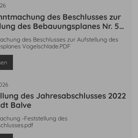
026
anntmachung des Beschlusses zur
llung des Bebauungsplanes Nr. 54
chlade“ gem. § 2 Abs. 1 BauGB
chung des Beschlusses zur Aufstellung des
splanes Vogelschlade.PDF
sen
2026
ellung des Jahresabschlusses 2022
adt Balve
chung -Feststellung des
chlusses.pdf