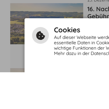
16. Na
Gebühr
Wasser
16. Nacht
Cookies
Balve v
Gebuehren
Auf dieser Webseite werde
essentielle Daten in Cook
weiterle
wichtige Funktionen der 
Mehr dazu in der Datensc
23. Dezem
10. Na
Gebühr
Entwäs
10. Nacht
vom 11.
Gebührens
Balve.pdf