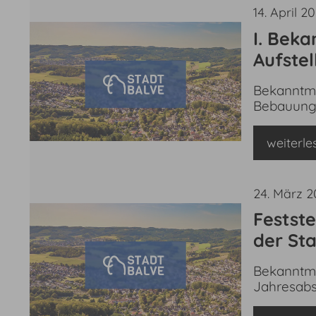
14. April 2
I. Bek
Aufste
„Vogels
Bekanntma
Bebauung
weiterle
24. März 
Festst
der St
Bekanntma
Jahresabs