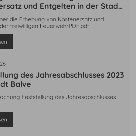
rsatz und Entgelten in der Stadt
ei Einsätzen der Freiwilligen
ber die Erhebung von Kostenersatz und
ehr der Stadt Balve vom
 der freiwilligen FeuerwehrPDF.pdf
026
sen
026
ellung des Jahresabschlusses 2023
adt Balve
chung Feststellung des Jahresabschlusses
sen