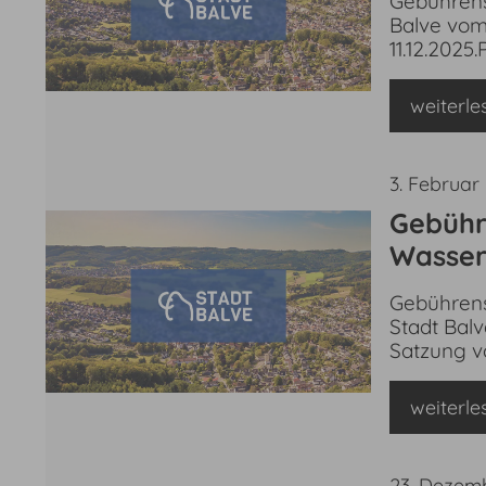
Gebührens
Satzung
Balve vom 
11.12.2025
weiterle
3. Februar
Gebühr
Wasser
Balve v
Gebührens
durch S
Stadt Balv
Satzung v
weiterle
23. Dezem